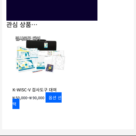
관심 상품…
가
여
격
러
범
상
위:
품
₩ 50,000~₩ 90,000
옵
션
이
이
상
품
K-WISC-V 검사도구 대여
에
옵션 선
₩
50,000
~
₩
90,000
있
택
습
니
다.
상
품