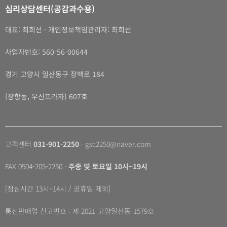
페
심리상담센터(공감과수용)
이
지
대표: 최희선 · 개인정보책임관리자: 최희선
에
서
사업자번호: 560-56-00644
옵
션
경기 고양시 일산동구 장백로 184
을
선
(장항동, 우신프라자) 607호
택
할
수
있
고객센터
031-901-2250
· gsc2250@naver.com
습
니
다
FAX 0504-205-2250 ·
주중 및 토요일 10시~19시
[점심시간 13시~14시 / 공휴일 제외]
통신판매업 신고번호 : 제 2021-고양일산동-1579호