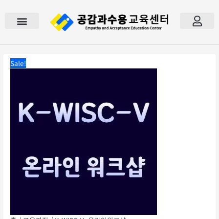
콘
K-
원
현
텐
WISC-
래
재
츠
V_
가
가
로
온
격:
격:
건
라
₩ 200,000.
₩ 130,000.
너
인
공감과수용
모의고사
검사도구 / 도서
이벤트
공지사항
자주묻는 질문
문의하기
내 강의실
장바구니
로그인
회원가입
Sale!
뛰
워
기
크
샵
수
량