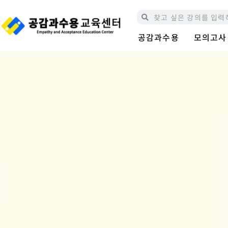
콘
Search
Search
텐
츠
공감과수용
모의고사
로
건
너
뛰
기