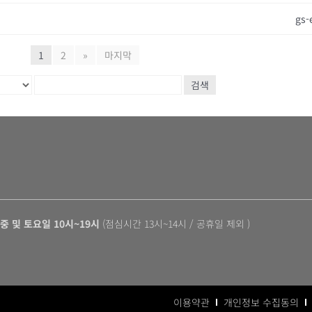
gs-
1
2
»
마지막
검색
중 및 토요일 10시~19시
(점심시간 13시~14시 / 공휴일 제외 )
이용약관
개인정보 수집동의