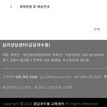
3
결제방법 및 배송안내
심리상담센터(공감과수용)
대표: 최희선 · 개인정보책임관리자: 최희선 · 사업자번호: 560-56-00644
경기 고양시 일산동구 장백로 184 (장항동, 우신프라자) 607호
고객센터
031-901-2250
· gsc2250@naver.com · FAX 0504-205-2250 ·
주
통신판매업 신고번호 : 제 2021-고양일산동-1579호
Copyright Ⓒ 2022
공감과수용 교육센터
All Rights Reserved.