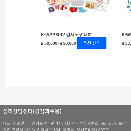
이
상
품
에
있
K-WPPSI-IV 검사도구 대여
K-W
습
옵션 선택
₩
50,000
~
₩
90,000
₩
50
니
다.
상
품
페
이
지
에
서
심리상담센터(공감과수용)
옵
션
대표: 최희선 · 개인정보책임관리자: 최희선 · 사업자번호: 560-56-00644
을
경기 고양시 일산동구 장백로 184 (장항동, 우신프라자) 607호