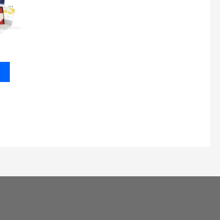
이
상
품
에
있
습
니
다.
상
품
페
이
지
에
서
옵
션
을