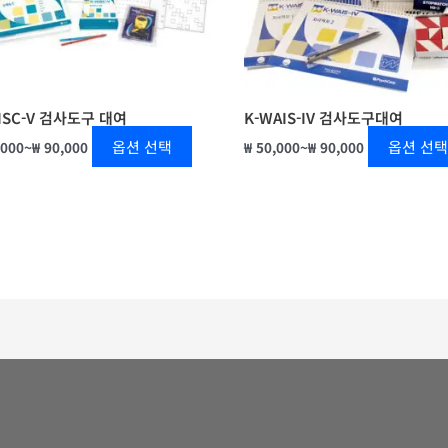
이
상
품
에
있
ISC-V 검사도구 대여
K-WAIS-IV 검사도구대여
습
옵션 선택
옵션 선택
,000
~
₩
90,000
₩
50,000
~
₩
90,000
니
다.
상
품
페
이
지
에
서
옵
션
을