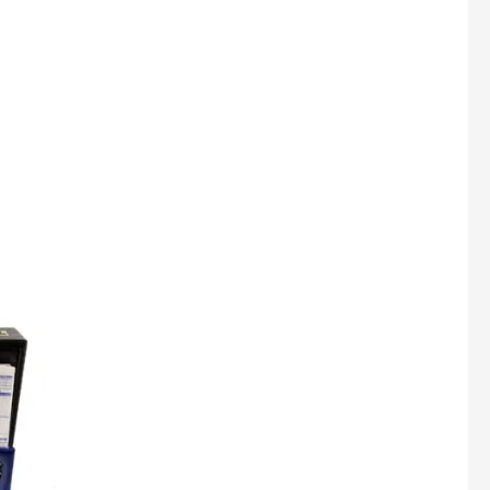
여
러
상
0,000
품
옵
션
이