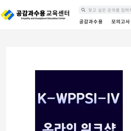
콘
Search
Search
텐
츠
공감과수용
모의고사
로
건
너
뛰
기