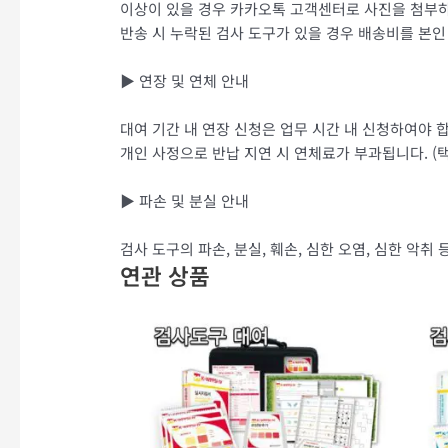
이상이 있을 경우 카카오톡 고객센터로 사진을 첨부
반송 시 누락된 검사 도구가 있을 경우 배송비를 본
▶ 연장 및 연체 안내
대여 기간 내 연장 신청은 업무 시간 내 신청하여야 합니다
개인 사정으로 반납 지연 시 연체료가 부과됩니다. (택배
▶ 파손 및 분실 안내
검사 도구의 파손, 분실, 훼손, 심한 오염, 심한 악취
연관 상품
가
여
격
러
범
위:
상
₩ 50,000~₩ 90,000
품
옵
션
이