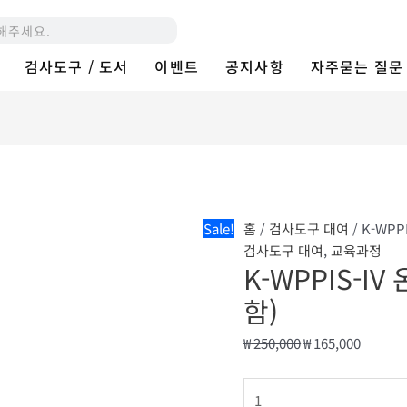
K-
원
현
WPPIS-
래
재
IV
가
가
검사도구 / 도서
이벤트
공지사항
자주묻는 질문
온
격:
격:
라
₩ 250,000.
₩ 165,0
인
워
크
샵
(도
구
Sale!
홈
/
검사도구 대여
/ K-WP
대
검사도구 대여
,
교육과정
K-WPPIS-
여
포
함)
함)
수
₩
250,000
₩
165,000
량