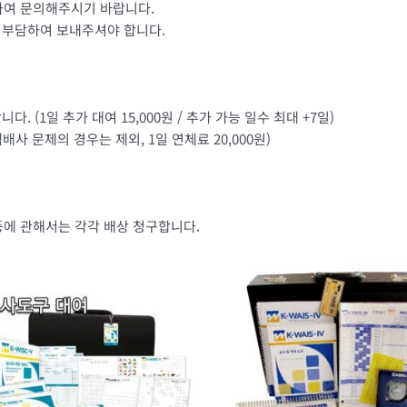
하여 문의해주시기 바랍니다.
인 부담하여 보내주셔야 합니다.
. (1일 추가 대여 15,000원 / 추가 가능 일수 최대 +7일)
사 문제의 경우는 제외, 1일 연체료 20,000원)
 등에 관해서는 각각 배상 청구합니다.
가
가
여
격
격
러
범
범
위:
상
위:
₩ 50,000~₩ 90,000
₩ 50,000~₩ 9
품
옵
션
이