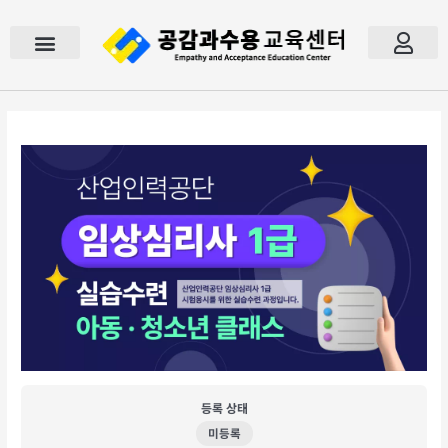
콘
텐
츠
로
건
너
공감과수용
모의고사
검사도구 / 도서
이벤트
공지사항
자주묻는 질문
문의하기
내 강의실
장바구니
로그인
회원가입
뛰
기
등록 상태
미등록