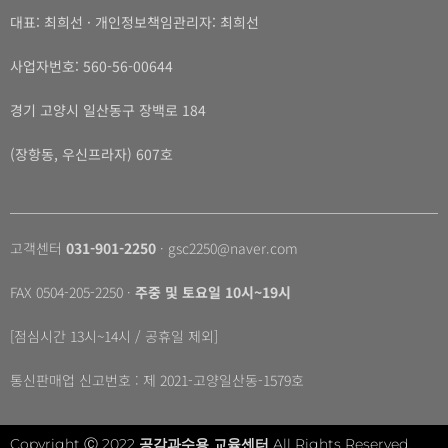
3강 이상심리학 정신병리학의 실제
대표: 최희선 · 개인정보책임관리자: 최희선
4강 이상심리학 심화과정
사업자번호: 560-56-00644
5강 심리면담과 자문, 교육 그리고 재활
6강 지능검사의 이론과 실제
경기 고양시 일산동구 장백로 184
7강 지능검사의 이론과 실제 그리고 적용
(장항동, 우신프라자) 607호
8강 다면적 인성검사의 이론과 실제 [MMPI-2/A]
9강 투사검사의 이론과 실제 [HTP/KFD/SCT]
10강 투사검사의 이론 [Rorschach]
고객센터
031-901-2250
· gsc2250@naver.com
11강 투사검사의 실제 적용 [Rorschach]
12강 신경심리 평가의 이론과 실제 [K-MMSE, MOSK-K, SNSB-
FAX 0504-205-2250 ·
주중 및 토요일 10시~19시
2]
[점심시간 13시~14시 / 공휴일 제외]
통신판매업 신고번호 : 제 2021-고양일산동-1579호
Copyright Ⓒ 2022
공감과수용 교육센터
All Rights Reserved.