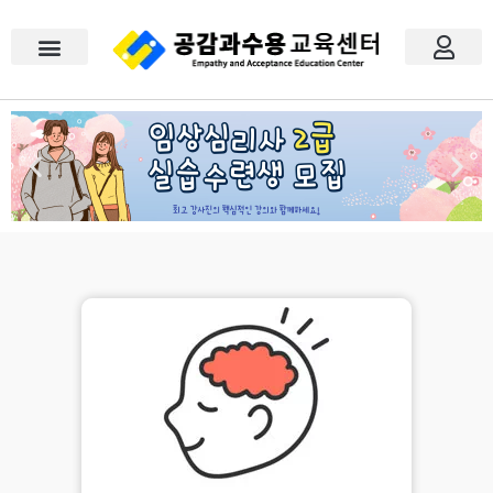
콘
텐
츠
로
건
너
공감과수용
모의고사
검사도구 / 도서
이벤트
공지사항
자주묻는 질문
문의하기
내 강의실
장바구니
로그인
회원가입
뛰
기