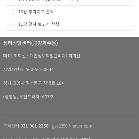
10강 추가지표 분석
11강 검사 보고서 작성
심리상담센터(공감과수용)
대표: 최희선 · 개인정보책임관리자: 최희선
사업자번호: 560-56-00644
경기 고양시 일산동구 장백로 184
(장항동, 우신프라자) 607호
고객센터
031-901-2250
· gsc2250@naver.com