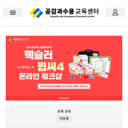
콘
텐
츠
로
건
너
공감과수용
모의고사
검사도구 / 도서
이벤트
공지사항
자주묻는 질문
문의하기
내 강의실
장바구니
로그인
회원가입
뛰
기
등록 상태
미등록